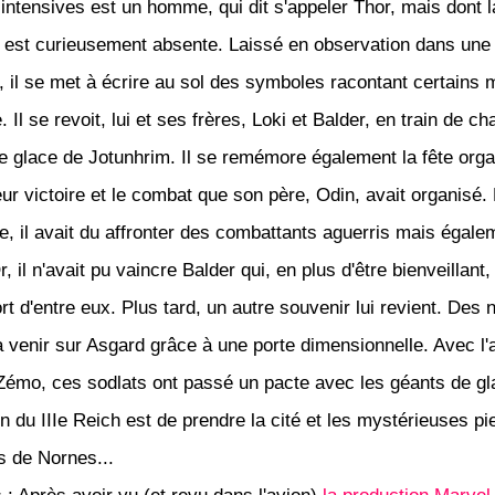
 intensives est un homme, qui dit s'appeler Thor, mais dont l
est curieusement absente. Laissé en observation dans une
 il se met à écrire au sol des symboles racontant certains
. Il se revoit, lui et ses frères, Loki et Balder, en train de c
e glace de Jotunhrim. Il se remémore également la fête orga
leur victoire et le combat que son père, Odin, avait organisé
e, il avait du affronter des combattants aguerris mais égale
r, il n'avait pu vaincre Balder qui, en plus d'être bienveillant
ort d'entre eux. Plus tard, un autre souvenir lui revient. Des 
à venir sur Asgard grâce à une porte dimensionnelle. Avec l'
Zémo, ces sodlats ont passé un pacte avec les géants de gl
n du IIIe Reich est de prendre la cité et les mystérieuses pi
 de Nornes...