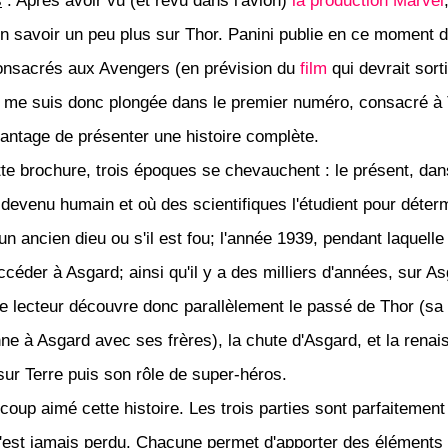
s
: Après avoir vu (et revu dans l'avion)
la production Marvel
en savoir un peu plus sur Thor. Panini publie en ce moment 
onsacrés aux Avengers (en prévision du
film
qui devrait sort
e me suis donc plongée dans le premier numéro, consacré à 
avantage de présenter une histoire complète.
te brochure, trois époques se chevauchent : le présent, dan
devenu humain et où des scientifiques l'étudient pour détermi
un ancien dieu ou s'il est fou; l'année 1939, pendant laquelle 
ccéder à Asgard; ainsi qu'il y a des milliers d'années, sur A
 lecteur découvre donc parallèlement le passé de Thor (sa 
nne à Asgard avec ses frères), la chute d'Asgard, et la rena
sur Terre puis son rôle de super-héros.
coup aimé cette histoire. Les trois parties sont parfaitement 
n'est jamais perdu. Chacune permet d'apporter des éléments 