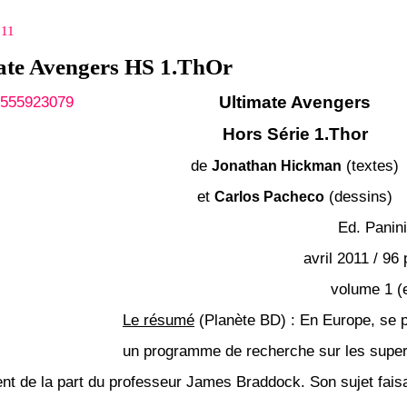
011
ate Avengers HS 1.ThOr
Ultimate Avengers
Hors Série
1.Thor
de
(textes)
Jonathan Hickman
et
(dessins)
Carlos Pacheco
Ed. Panini
avril 2011 / 96 
volume 1 (
Le résumé
(Planète BD) :
En Europe, se p
un programme de recherche sur les super
t de la part du professeur James Braddock. Son sujet faisan