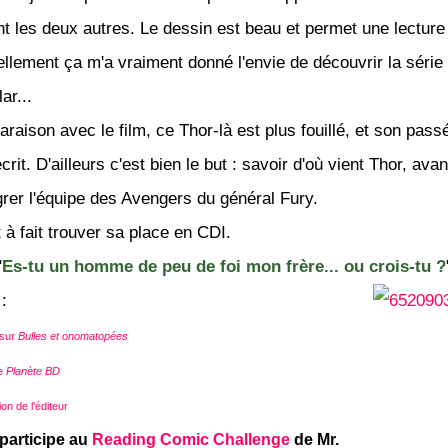
nt les deux autres. Le dessin est beau et permet une lecture 
llement ça m'a vraiment donné l'envie de découvrir la série
ar...
raison avec le film, ce Thor-là est plus fouillé, et son pass
rit. D'ailleurs c'est bien le but : savoir d'où vient Thor, avan
égrer l'équipe des Avengers du général Fury.
 à fait trouver sa place en CDI.
"
Es-tu un homme de peu de foi mon frère... ou crois-tu ?
:
 sur
Bulles et onomatopées
de
Planète BD
on de l'éditeur
 participe au
Reading Comic Challenge
de Mr.