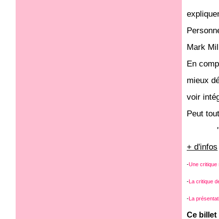
explique
Personne
Mark Mill
En compa
mieux déc
voir int
Peut tout
+ d'infos
-
Une critique
-
La critique 
-
La présentati
Ce billet