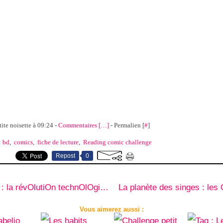
tite noisette à 09:24 -
Commentaires [
…
]
- Permalien [
#
]
,
bd
,
comics
,
fiche de lecture
,
Reading comic challenge
Repost
0
BOOk : la révOlutiOn technOlOgiQue
Vous aimerez aussi :