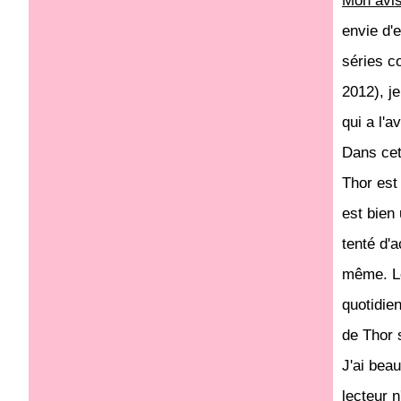
Mon avi
envie d'
séries c
2012), j
qui a l'
Dans cet
Thor est 
est bien 
tenté d'a
même. Le
quotidie
de Thor 
J'ai beau
lecteur 