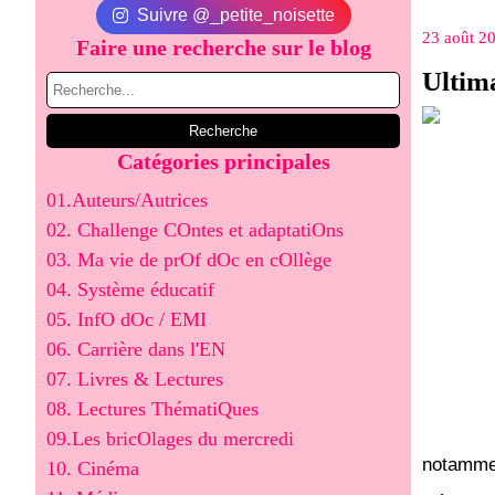
Suivre @_petite_noisette
23 août 2
Faire une recherche sur le blog
Ultim
Catégories principales
01.Auteurs/Autrices
02. Challenge COntes et adaptatiOns
03. Ma vie de prOf dOc en cOllège
04. Système éducatif
05. InfO dOc / EMI
06. Carrière dans l'EN
07. Livres & Lectures
08. Lectures ThématiQues
09.Les bricOlages du mercredi
notammen
10. Cinéma