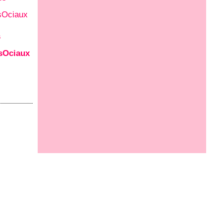
s
sOciaux