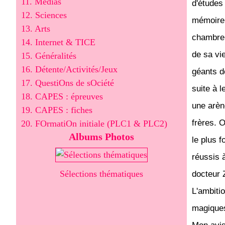
11. Médias
d'études
12. Sciences
mémoire 
13. Arts
chambre,
14. Internet & TICE
de sa vie
15. Généralités
16. Détente/Activités/Jeux
géants d
17. QuestiOns de sOciété
suite à 
18. CAPES : épreuves
une arèn
19. CAPES : fiches
frères. O
20. FOrmatiOn initiale (PLC1 & PLC2)
Albums Photos
le plus f
réussis 
Sélections thématiques
docteur 
L'ambitio
magiques