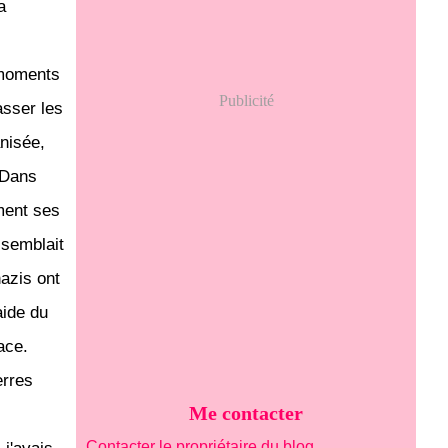
a
 moments
Publicité
hasser les
nisée,
. Dans
ment ses
, semblait
nazis ont
aide du
ace.
erres
Me contacter
Contacter le propriétaire du blog