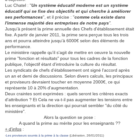
Luc Chatel : "
Un système éducatif moderne est un système
éducatif qui se fixe des objectifs et qui cherche à améliorer
ses performances
", et il précise : "
comme cela existe dans
l'immense majorité des entreprises de notre pays
".
Jusqu'à présent la prime annuelle des Chefs d'établissement était
fixe. A partir de janvier 2011, la prime sera perçue tous les trois
ans et pourra atteindre jusqu'à 6000€ selon des éléments de
performance.
Le ministère rappelle qu'il s'agit de mettre en oeuvre la nouvelle
prime "fonction et résultats" pour tous les cadres de la fonction
publique, l'objectif étant d'introduire la culture du résultat.
Les syndicats de chefs d'établissement ont signé l'accord après
un an et demi de discussions. Selon divers calculs, les principaux
et proviseurs devraient toucher en moyenne 2000€, ce qui
représente 10 à 20% d'augmentation.
Deux craintes sont exprimées : quels seront les critères exacts
d'attribution ? Et Cela ne va-t-il pas augmenter les tensions entre
les enseignants et la direction qui pourrait sembler "du côté du
ministère".
Alors la question se pose :
A quand la prime au mérite pour les enseignants ??
+ d'infos
:
-
Les proviseurs soumis à la prime à la classe
(
Libération
, 26/01/2011)