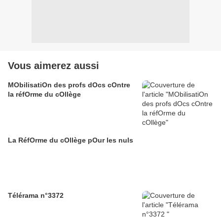
Vous aimerez aussi
MObilisatiOn des profs dOcs cOntre
la réfOrme du cOllège
La RéfOrme du cOllège pOur les nuls
Télérama n°3372