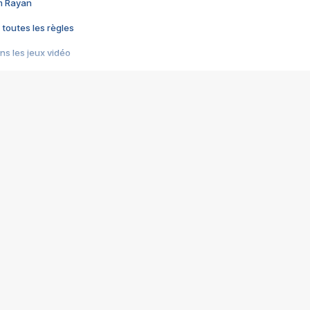
im Rayan
 toutes les règles
s les jeux vidéo
us choquant de Rockstar ? - Le scandale BULLY
e plus moche de Steam
du RÊVE tourne au CAUCHEMAR
pendant 8 heures
it… à tort
umiliés par un jeu vidéo
ire - Final Fantasy 8
ti un empire - Age of Empires
story DOFUS
tard, il crée l'un des pires jeux de tous les temps, MindsEye.