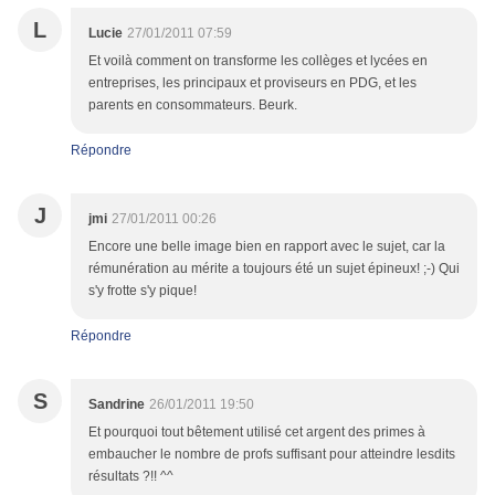
L
Lucie
27/01/2011 07:59
Et voilà comment on transforme les collèges et lycées en
entreprises, les principaux et proviseurs en PDG, et les
parents en consommateurs. Beurk.
Répondre
J
jmi
27/01/2011 00:26
Encore une belle image bien en rapport avec le sujet, car la
rémunération au mérite a toujours été un sujet épineux! ;-) Qui
s'y frotte s'y pique!
Répondre
S
Sandrine
26/01/2011 19:50
Et pourquoi tout bêtement utilisé cet argent des primes à
embaucher le nombre de profs suffisant pour atteindre lesdits
résultats ?!! ^^