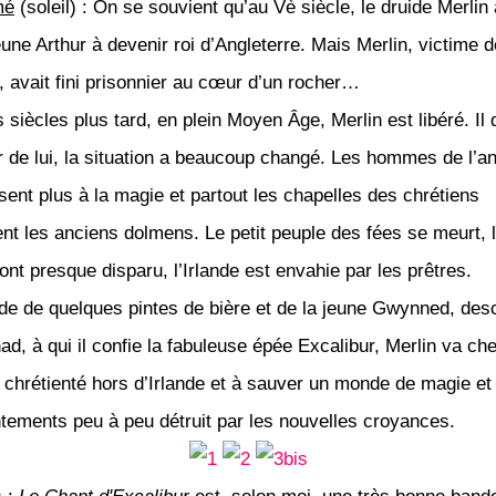
mé
(soleil) : On se souvient qu’au Vè siècle, le druide Merlin 
eune Arthur à devenir roi d’Angleterre. Mais Merlin, victime d
 avait fini prisonnier au cœur d’un rocher…
 siècles plus tard, en plein Moyen Âge, Merlin est libéré. Il
r de lui, la situation a beaucoup changé. Les hommes de l’an
ssent plus à la magie et partout les chapelles des chrétiens
nt les anciens dolmens. Le petit peuple des fées se meurt, 
ont presque disparu, l’Irlande est envahie par les prêtres.
ide de quelques pintes de bière et de la jeune Gwynned, de
ad, à qui il confie la fabuleuse épée Excalibur, Merlin va ch
a chrétienté hors d’Irlande et à sauver un monde de magie et
tements peu à peu détruit par les nouvelles croyances.