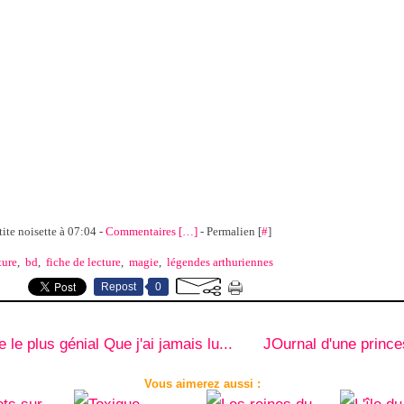
tite noisette à 07:04 -
Commentaires [
…
]
- Permalien [
#
]
ture
,
bd
,
fiche de lecture
,
magie
,
légendes arthuriennes
Repost
0
e le plus génial Que j'ai jamais lu...
JOurnal d'une princ
Vous aimerez aussi :