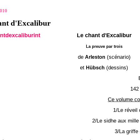
2010
ant d'Excalibur
Le chant d'Excalibur
La preuve par trois
de
(scénario)
Arleston
et
(dessins)
Hübsch
142 
Ce volume c
1/Le réveil
2/Le sidhe aux mill
3/La griff