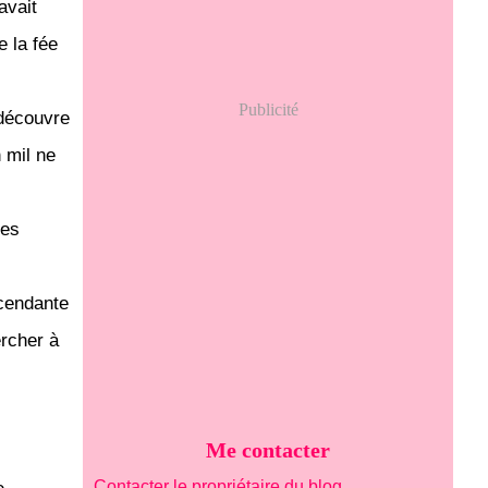
avait
e la fée
Publicité
 découvre
 mil ne
les
scendante
ercher à
Me contacter
Contacter le propriétaire du blog