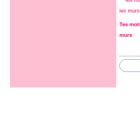
Tes mots
murs