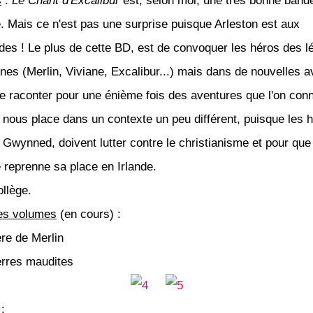
s
:
Le Chant d'Excalibur
est, selon moi, une très bonne band
. Mais ce n'est pas une surprise puisque Arleston est aux
s ! Le plus de cette BD, est de convoquer les héros des 
nnes (Merlin, Viviane, Excalibur...) mais dans de nouvelles a
de raconter pour une énième fois des aventures que l'on conn
 nous place dans un contexte un peu différent, puisque les 
t Gwynned, doivent lutter contre le christianisme et pour que
 reprenne sa place en Irlande.
ollège.
es volumes
(en cours) :
ère de Merlin
erres maudites
: