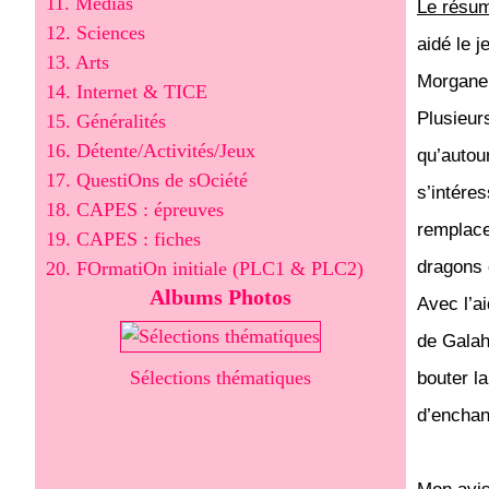
11. Médias
Le résu
12. Sciences
aidé le j
13. Arts
Morgane,
14. Internet & TICE
Plusieurs
15. Généralités
16. Détente/Activités/Jeux
qu’autou
17. QuestiOns de sOciété
s’intére
18. CAPES : épreuves
remplace
19. CAPES : fiches
dragons 
20. FOrmatiOn initiale (PLC1 & PLC2)
Albums Photos
Avec l’a
de Galah
Sélections thématiques
bouter l
d’enchan