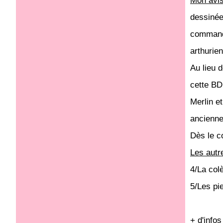
Mon avi
dessinée
commande
arthurie
Au lieu 
cette BD
Merlin e
ancienne
Dès le c
Les autr
4/La col
5/Les pi
+ d'infos