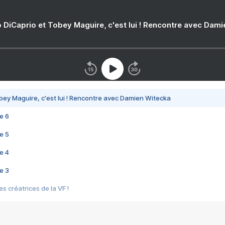
 DiCaprio et Tobey Maguire, c'est lui ! Rencontre avec Dam
bey Maguire, c'est lui ! Rencontre avec Damien Witecka
e 6
e 5
e 4
e 3
s créatrices de la VF !
e 2
e 1