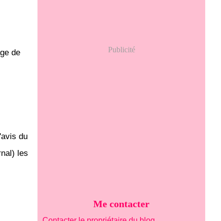
Publicité
age de
'avis du
nal) les
Me contacter
Contacter le propriétaire du blog