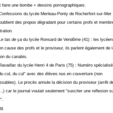
faire une bombe + dessins pornographiques.
Confessions
du lycée Merleau-Ponty de Rocherfort-sur-Mer (
publient des propos dégradant pour certains profs et membr
tration.
Le tas de ça
du lycée Ronsard de Vendôme (41) : les lycéen
en cause des profs et le proviseur, ils parlent également de l
ion du canabis.
Ravaillac
du lycée Henri 4 de Paris (75) : Numéro spécialisé 
 du cul, du cul" avec des élèves nus en couverture (non
ssables). Le procès annule la décision du proviseur (arrêt de
...) car le journal voulait seulement "susciter une reflexion su
té".
ns