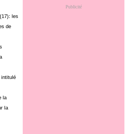
Publicité
17): les
es de
s
a
intitulé
 la
r la