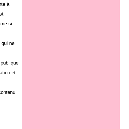
nte à
st
ême si
 qui ne
 publique
ation et
 contenu