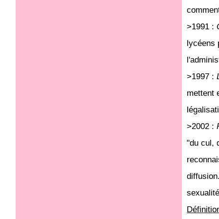
comment 
>1991 :
lycéens 
l'adminis
>1997 :
mettent 
légalisat
>2002 :
"du cul,
reconnai
diffusion
sexuali
Définitio