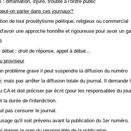
s : diffamation, injure, trouble à l'ordre public
peut-on parler dans ces journaux?
tion de tout prosélytisme politique, religieux ou commercial
it d'avoir une approche honnête et rigoureuse pour avoir un g
é
e débat : droit de réponse, appel à débat...
du proviseur
un problème grave il peut suspendre la diffusion du numéro
 mais pas arrêter la diffusion totale du journal. Il demande l
 CA et doit préciser par écrit (pour les responsables du jour
 la durée de l'interdiction.
ut pas censurer le journal.
'usage qu'il soit prévenu avant la publication du 1er numéro.
lui donner le nom du responsable de la publication.