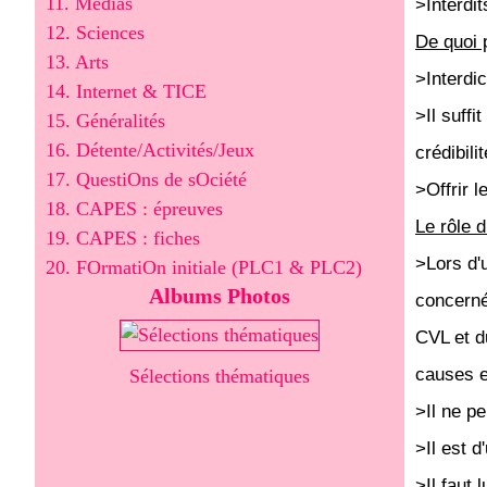
11. Médias
>Interdit
12. Sciences
De quoi 
13. Arts
>Interdic
14. Internet & TICE
>Il suff
15. Généralités
16. Détente/Activités/Jeux
crédibilit
17. QuestiOns de sOciété
>Offrir l
18. CAPES : épreuves
Le rôle 
19. CAPES : fiches
>Lors d'
20. FOrmatiOn initiale (PLC1 & PLC2)
Albums Photos
concerné;
CVL et du
causes et
Sélections thématiques
>Il ne pe
>Il est d
>Il faut 