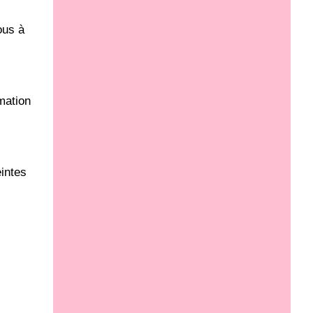
ous à
rmation
eintes