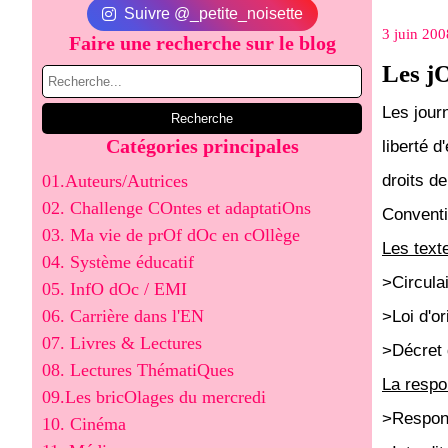
Suivre @_petite_noisette
3 juin 200
Faire une recherche sur le blog
Les j
Les jour
Catégories principales
liberté d
01.Auteurs/Autrices
droits d
02. Challenge COntes et adaptatiOns
Conventi
03. Ma vie de prOf dOc en cOllège
Les texte
04. Système éducatif
>Circula
05. InfO dOc / EMI
06. Carrière dans l'EN
>Loi d'o
07. Livres & Lectures
>Décret 
08. Lectures ThématiQues
La respo
09.Les bricOlages du mercredi
>Respons
10. Cinéma