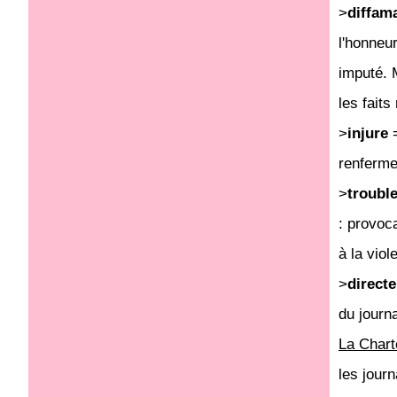
>
diffam
l'honneur
imputé. 
les faits
>
injure
=
renferme 
>
trouble
: provoca
à la viol
>
directe
du journa
La Chart
les journ