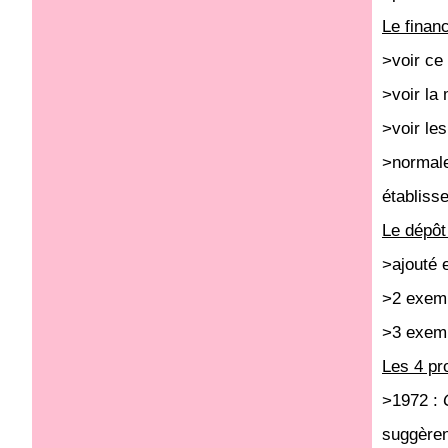
Le finan
>voir ce 
>voir la 
>voir les
>normale
établiss
Le dépôt
>ajouté 
>2 exemp
>3 exemp
Les 4 pr
>1972 :
suggèren