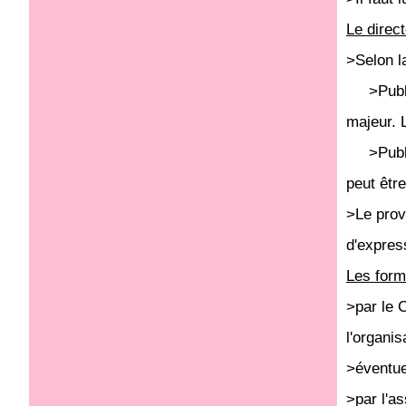
Le direct
>Selon la
>Publica
majeur. 
>Publica
peut être
>Le provi
d'expres
Les form
>par le 
l'organis
>éventue
>par l'as