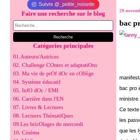
Suivre @_petite_noisette
29 novem
Faire une recherche sur le blog
bac pr
Catégories principales
01.Auteurs/Autrices
02. Challenge COntes et adaptatiOns
03. Ma vie de prOf dOc en cOllège
manifest
04. Système éducatif
bac pro 
05. InfO dOc / EMI
06. Carrière dans l'EN
ministre
07. Livres & Lectures
Ce texte
08. Lectures ThématiQues
les pass
09.Les bricOlages du mercredi
que les 
10. Cinéma