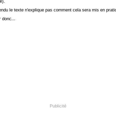
e).
endu le texte n'explique pas comment cela sera mis en prati
r donc...
Publicité