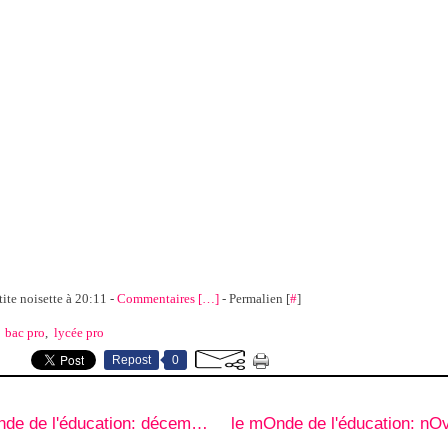
tite noisette à 20:11 -
Commentaires [
…
]
- Permalien [
#
]
,
bac pro
,
lycée pro
Repost
0
le mOnde de l'éducation: décembre 2007