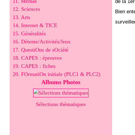
11. Médias
de la 1èr
12. Sciences
Bien ent
13. Arts
surveille
14. Internet & TICE
15. Généralités
16. Détente/Activités/Jeux
17. QuestiOns de sOciété
18. CAPES : épreuves
19. CAPES : fiches
20. FOrmatiOn initiale (PLC1 & PLC2)
Albums Photos
Sélections thématiques