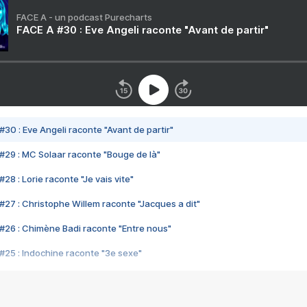
FACE A - un podcast Purecharts
FACE A #30 : Eve Angeli raconte "Avant de partir"
#30 : Eve Angeli raconte "Avant de partir"
#29 : MC Solaar raconte "Bouge de là"
28 : Lorie raconte "Je vais vite"
#27 : Christophe Willem raconte "Jacques a dit"
#26 : Chimène Badi raconte "Entre nous"
#25 : Indochine raconte "3e sexe"
#24 : Zaho raconte "C'est chelou"
#23 : Patrick Bruel raconte "Au café des délices"