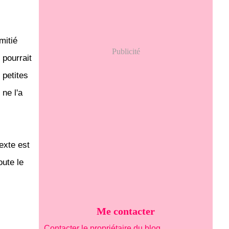
mitié
Publicité
 pourrait
 petites
 ne l'a
texte est
oute le
Me contacter
Contacter le propriétaire du blog