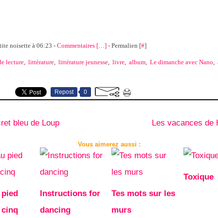
tite noisette à 06:23 -
Commentaires [
…
]
- Permalien [
#
]
de lecture
,
littérature
,
littérature jeunesse
,
livre
,
album
,
Le dimanche avec Nano
,
Repost
0
ret bleu de Loup
Les vacances de 
Vous aimerez aussi :
Toxique
 pied
Instructions for
Tes mots sur les
 cinq
dancing
murs