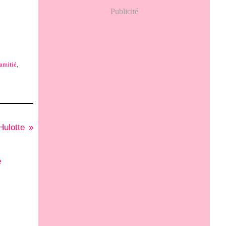
Publicité
amitié
,
Hulotte