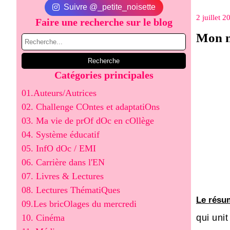
Suivre @_petite_noisette
2 juillet 2
Faire une recherche sur le blog
Mon n
Catégories principales
01.Auteurs/Autrices
02. Challenge COntes et adaptatiOns
03. Ma vie de prOf dOc en cOllège
04. Système éducatif
05. InfO dOc / EMI
06. Carrière dans l'EN
07. Livres & Lectures
08. Lectures ThématiQues
Le résum
09.Les bricOlages du mercredi
10. Cinéma
qui uni