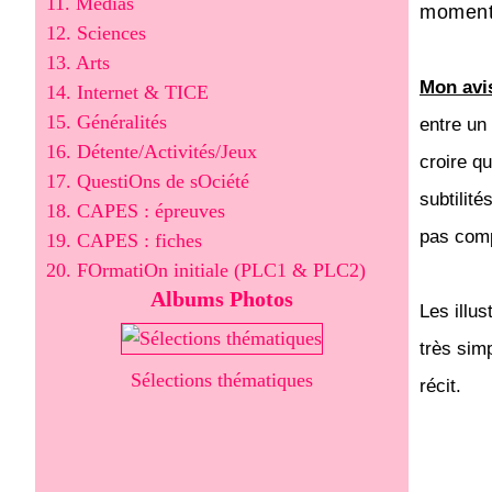
11. Médias
moment 
12. Sciences
13. Arts
Mon avi
14. Internet & TICE
15. Généralités
entre un
16. Détente/Activités/Jeux
croire qu
17. QuestiOns de sOciété
subtilité
18. CAPES : épreuves
pas comp
19. CAPES : fiches
20. FOrmatiOn initiale (PLC1 & PLC2)
Albums Photos
Les illus
très simp
Sélections thématiques
récit.