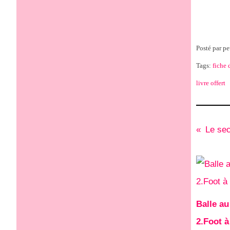
Posté par pe
Tags:
fiche 
livre offert
Le sec
Balle au
2.Foot à