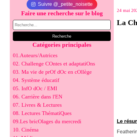
Suivre @_petite_noisette
24 mai 20
Faire une recherche sur le blog
La Ch
Catégories principales
01.Auteurs/Autrices
02. Challenge COntes et adaptatiOns
03. Ma vie de prOf dOc en cOllège
04. Système éducatif
05. InfO dOc / EMI
06. Carrière dans l'EN
07. Livres & Lectures
08. Lectures ThématiQues
09.Les bricOlages du mercredi
Le résum
10. Cinéma
Featherin