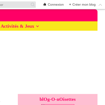
Connexion
+
Créer mon blog
Activités & Jeux
blOg-O-nOisettes
6