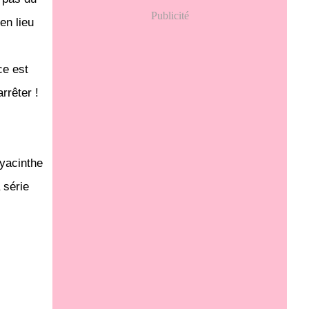
Publicité
ien lieu
ce est
rrêter !
Hyacinthe
 série