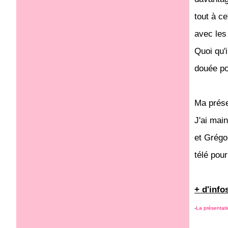
tout à ce
avec les
Quoi qu'
douée pou
Ma prés
J'ai mai
et Grégo
télé pou
+ d'info
-
La présentati