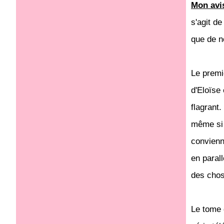
Mon avi
s'agit de
que de n
Le premi
d'Eloïse 
flagrant
même si 
convienn
en parall
des chos
Le tome 