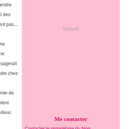
tendre
il des
aient pas…
Publicité
une
une
isagerait
ndre chez
omte de
ement
lleur.
Me contacter
Contacter le propriétaire du blog