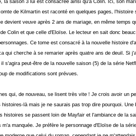
é, la saison 3 lui est consacrée ainsi qu'à Colin. Ici, son mar
comte de Kilmartin est raconté en quelques pages, l'histoire
le devient veuve après 2 ans de mariage, en même temps q
e de Colin et que celle d'Eloïse. Le lecteur en sait donc beau
personnages. Ce tome est consacré à la nouvelle histoire d
a qui cherche à se remarier après quatre ans de deuil. Si j'a
il s'agira peut-être de la nouvelle saison (5) de la série Net
oup de modifications sont prévues.
es qui, de nouveau, se lisent très vite ! Je crois avoir un 
 histoires-là mais je ne saurais pas trop dire pourquoi. Une
es histoires se passent loin de Mayfair et l'ambiance de la s
 m'a manquée. Je préfère le personnage d'Eloïse de la série
e moderne que celui du roman, cependant je ne m'attendais