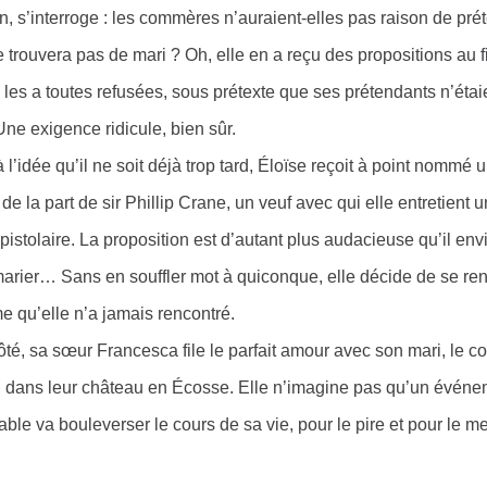
n, s’interroge : les commères n’auraient-elles pas raison de pré
e trouvera pas de mari ? Oh, elle en a reçu des propositions au f
e les a toutes refusées, sous prétexte que ses prétendants n’ét
 Une exigence ridicule, bien sûr.
à l’idée qu’il ne soit déjà trop tard, Éloïse reçoit à point nommé 
n de la part de sir Phillip Crane, un veuf avec qui elle entretient 
épistolaire. La proposition est d’autant plus audacieuse qu’il env
arier… Sans en souffler mot à quiconque, elle décide de se re
 qu’elle n’a jamais rencontré.
ôté, sa sœ
ur Francesca file le parfait amour avec son mari, le c
n, dans leur château en Écosse. Elle n’imagine pas qu’un évén
ble va bouleverser le cours de sa vie, pour le pire et pour le mei