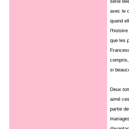
série tél
avec le 
quand el
l'histoir
que les 
Francesc
compris, 
si beauc
Deux tom
aimé ces
partie d
mariages
davantag