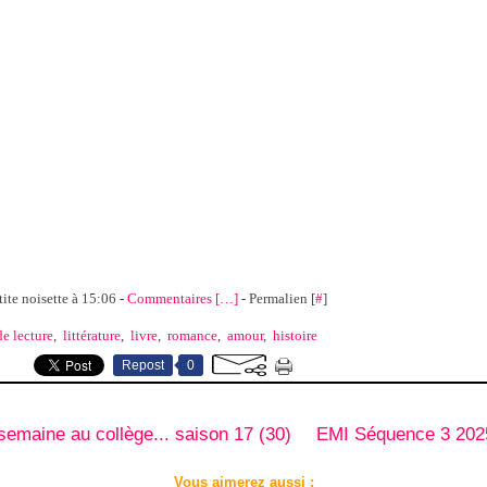
tite noisette à 15:06 -
Commentaires [
…
]
- Permalien [
#
]
de lecture
,
littérature
,
livre
,
romance
,
amour
,
histoire
Repost
0
semaine au collège... saison 17 (30)
EMI Séquence 3 202
Vous aimerez aussi :