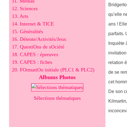
11. Médias
Bridgerto
12. Sciences
qu’elle n
13. Arts
14. Internet & TICE
ans ! Ell
15. Généralités
parfaits.
16. Détente/Activités/Jeux
Inquiète 
17. QuestiOns de sOciété
invitatio
18. CAPES : épreuves
19. CAPES : fiches
relation 
20. FOrmatiOn initiale (PLC1 & PLC2)
de se rem
Albums Photos
cet homme
De son c
Sélections thématiques
Kilmarti
inconceva