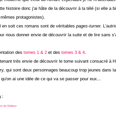
tte histoire donc j'ai hâte de la découvrir à la télé (si elle a b
 mêmes protagonistes).
il en soit ces romans sont de véritables
pages-turner.
L'autri
r nous donner envie de découvrir la suite et de lire sans s'a
entation des
tomes 1 & 2
et des
tomes 3 & 4
.
ntenant très envie de découvrir le tome suivant consacré à 
ry, qui sont deux personnages beaucoup trop jeunes dans la
r qu'on ai une idée de ce qui va se passer pour eux...
s
:
on de l'éditeur