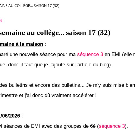
INE AU COLLÈGE... SAISON 17 (32)
6
semaine au collège... saison 17 (32)
emaine à la maison
:
éparé une nouvelle séance pour ma
séquence 3
en EMI (elle n
e, donc il faut que je l'ajoute sur l'article du blog).
t des bulletins et encore des bulletins... Je m'y suis mise bien
rimestre et j'ai donc dû vraiment accélérer !
/06/2026
:
it 4 séances de EMI avec des groupes de 6è (
séquence 3
).