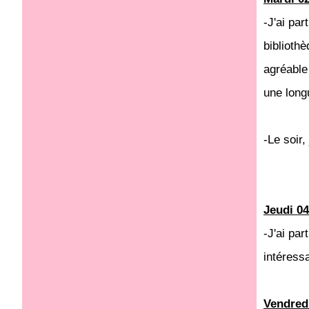
-J'ai pa
biblioth
agréable
une longu
-Le soir
Jeudi 04
-J'ai par
intéress
Vendredi