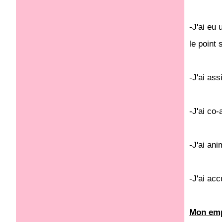
-J'ai eu
le point
-J'ai ass
-J'ai co
-J'ai ani
-J'ai ac
Mon emp