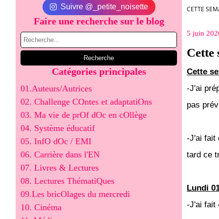
Suivre @_petite_noisette
CETTE SEMA
Faire une recherche sur le blog
5 juin 202
Cette 
Catégories principales
Cette s
01.Auteurs/Autrices
-J'ai pr
02. Challenge COntes et adaptatiOns
pas prévu
03. Ma vie de prOf dOc en cOllège
04. Système éducatif
-J'ai fai
05. InfO dOc / EMI
06. Carrière dans l'EN
tard ce t
07. Livres & Lectures
08. Lectures ThématiQues
Lundi 01
09.Les bricOlages du mercredi
-J'ai fa
10. Cinéma