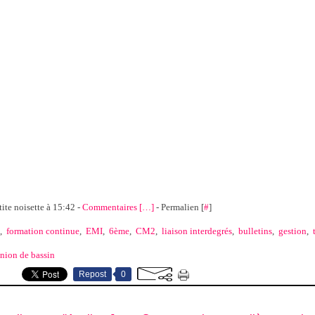
tite noisette à 15:42 -
Commentaires [
…
]
- Permalien [
#
]
,
formation continue
,
EMI
,
6ème
,
CM2
,
liaison interdegrés
,
bulletins
,
gestion
,
nion de bassin
Repost
0