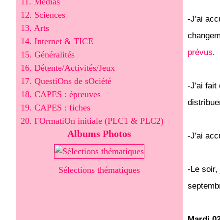
11. Médias
12. Sciences
-J'ai ac
13. Arts
changeme
14. Internet & TICE
prévus
.
15. Généralités
16. Détente/Activités/Jeux
17. QuestiOns de sOciété
-J'ai fai
18. CAPES : épreuves
distribue
19. CAPES : fiches
20. FOrmatiOn initiale (PLC1 & PLC2)
Albums Photos
-J'ai ac
-Le soir,
Sélections thématiques
septemb
Mardi 02