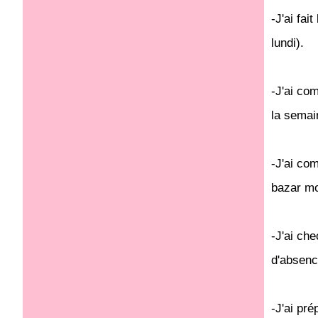
-J'ai fai
lundi).
-J'ai co
la semai
-J'ai co
bazar m
-J'ai ch
d'absenc
-J'ai pr