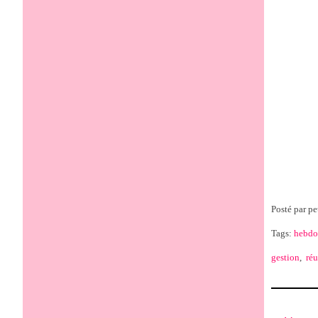
Posté par pe
Tags:
hebdo
gestion
,
réu