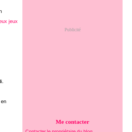
n
eux jeux
Publicité
di.
 en
Me contacter
Contacter le propriétaire du blog