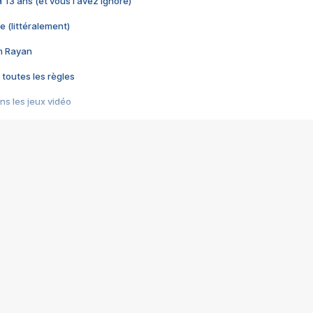
 a 13 ans (et vous l'avez ignoré)
e (littéralement)
im Rayan
 toutes les règles
s les jeux vidéo
us choquant de Rockstar ? - Le scandale BULLY
e plus moche de Steam
du RÊVE tourne au CAUCHEMAR
pendant 8 heures
it… à tort
umiliés par un jeu vidéo
ire - Final Fantasy 8
ti un empire - Age of Empires