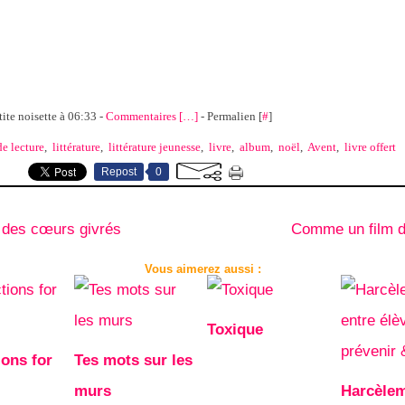
tite noisette à 06:33 -
Commentaires [
…
]
- Permalien [
#
]
de lecture
,
littérature
,
littérature jeunesse
,
livre
,
album
,
noël
,
Avent
,
livre offert
Repost
0
 des cœurs givrés
Comme un film d
Vous aimerez aussi :
Toxique
ions for
Tes mots sur les
murs
Harcèle