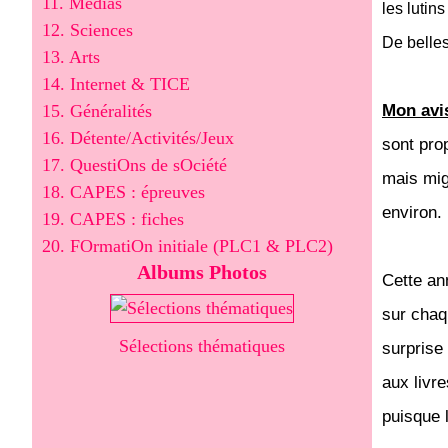
11. Médias
les lutin
12. Sciences
De belles
13. Arts
14. Internet & TICE
15. Généralités
Mon avi
16. Détente/Activités/Jeux
sont pro
17. QuestiOns de sOciété
mais mig
18. CAPES : épreuves
environ.
19. CAPES : fiches
20. FOrmatiOn initiale (PLC1 & PLC2)
Albums Photos
Cette an
sur chaq
Sélections thématiques
surprise
aux livre
puisque 