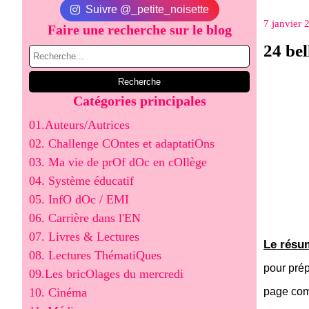
Suivre @_petite_noisette
7 janvier 
Faire une recherche sur le blog
24 bel
Catégories principales
01.Auteurs/Autrices
02. Challenge COntes et adaptatiOns
03. Ma vie de prOf dOc en cOllège
04. Système éducatif
05. InfO dOc / EMI
06. Carrière dans l'EN
07. Livres & Lectures
Le résum
08. Lectures ThématiQues
pour prép
09.Les bricOlages du mercredi
10. Cinéma
page comm