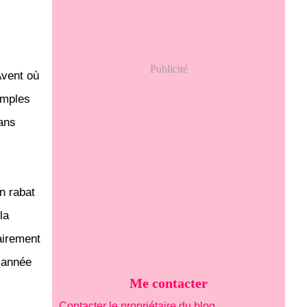
Publicité
Avent où
imples
 ans
n rabat
la
rairement
e année
Me contacter
Contacter le propriétaire du blog