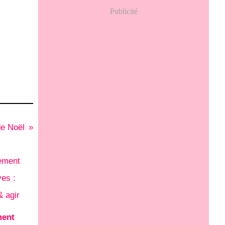
Publicité
e Noël
ment