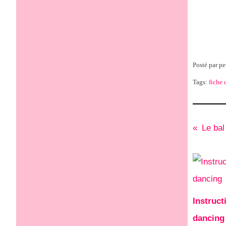
Posté par pe
Tags:
fiche 
Le bal
Instruct
dancing