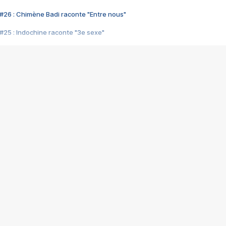
#26 : Chimène Badi raconte "Entre nous"
#25 : Indochine raconte "3e sexe"
#24 : Zaho raconte "C'est chelou"
#23 : Patrick Bruel raconte "Au café des délices"
#22 : Kyo raconte "Le chemin"
#21 : Nolwenn Leroy raconte "Cassé"
#20 : Patrick Hernandez raconte "Born to be alive"
#19 : Lorie raconte "Près de moi"
#18 : Michael Jones raconte "A nos actes manqués" (avec Jean-Jacque
#17 : Khaled raconte "Aïcha"
#16 : Corneille raconte "Parce qu'on vient de loin"
#15 : Indochine raconte "L'aventurier"