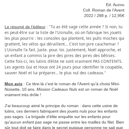
Ed. Auzou
Coll. Roman de l'Avent
2022 / 288 p. / 12,95€
"Tu as été sage cette année ? Si non, tu
Le résumé de l'éditeur
:
es peut-être sur la liste de l'Usinulle, où on fabrique les jouets
les plus pourris : les consoles qui plantent, les pulls moches qui
grattent, les vélos qui déraillent… C'est ton pire cauchemar ?
L'Usinulle l'a fait. Juste. pour. toi. Justement, Noël approche, et
un enfant a commis la pire des pires des pires des bêtises.
Cette fois-ci, les lutins d'élite ne sont vraiment PAS CONTENTS.
Les agents Gui et Houx ont 24 jours pour identifier le coupable,
sauver Noël et lui préparer… le plus nul des cadeaux."
Mon avis
: Ce titre-là c'est le roman de l'Avent qu'à choisi Mini-
Noisette, 10 ans.
Mission Cadeaux Nuls
est un roman de Noël
vraiment très drôle !
J'ai beaucoup aimé le principe du roman : dans cette usine de
lutins, ces derniers fabriquent des jouets nuls pour les enfants
pas sages. La brigade d'élite enquête sur les enfants pour
qu'aucun enfant pas sage ne passe entre les mailles du filet. Bien
sûr tout doit se faire dans le secret puisque personne ne sait que