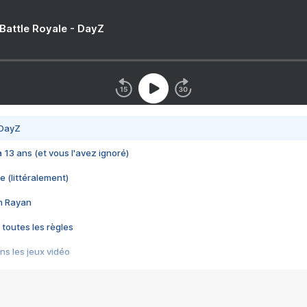
 Battle Royale - DayZ
 DayZ
 a 13 ans (et vous l'avez ignoré)
e (littéralement)
im Rayan
 toutes les règles
s les jeux vidéo
us choquant de Rockstar ? - Le scandale BULLY
e plus moche de Steam